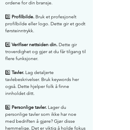
ordene for din bransje.
3️⃣ 
Profilbilde.
 Bruk et profesjonelt 
profilbilde eller logo. Dette gir et godt 
førsteinntrykk.
4️⃣ 
Verifiser nettsiden din.
 Dette gir 
troverdighet og gjør at du får tilgang til 
flere funksjoner.
5️⃣ 
Tavler.
 Lag detaljerte 
tavlebeskrivelser. Bruk keywords her 
også. Dette hjelper folk å finne 
innholdet ditt.
6️⃣ 
Personlige tavler.
 Lager du 
personlige tavler som ikke har noe 
med bedriften å gjøre? Gjør disse 
hemmelige. Det er viktig å holde fokus 