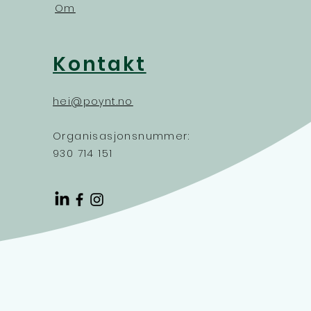
Om
Kontakt
hei@poynt.no
Organisasjonsnummer:
930 714 151