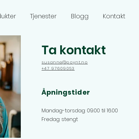
ukter
Tjenester
Blogg
Kontakt
Ta kontakt
susanne@poynt.no
+47 97609053
Åpningstider
Mandag-torsdag: 09.00 til 16.00
Fredag: stengt