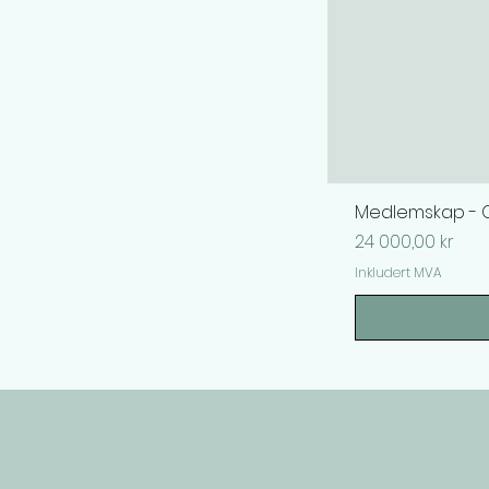
Medlemskap - O
Pris
24 000,00 kr
Inkludert MVA