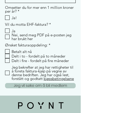
Omsetter du for mer enn 1 million kroner
R
per år?
*
e
Ja!
q
u
R
Vil du motta EHF-faktura?
*
i
e
r
Ja
q
e
Nei, send meg PDF på e-posten jeg
u
d
har brukt her
i
r
R
Ønsket fakturaoppdeling:
*
e
e
d
Betalt alt nå
q
Delt i to - fordelt på to måneder
u
i
Delt i fire - fordelt på fire måneder
r
Jeg bekrefter at jeg har rettigheter til
e
å foreta faktura-kjøp på vegne av
d
denne bedriften. Jeg har også lest,
forstått og godtatt
kjøpsbetingelsene
Jeg vil søke om å bli medlem