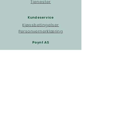
Tjenester
Kundeservice
Kjøpsbetingelser
Personvernerklæring
Poynt AS
Om
Kontakt
hei@poynt.no
Organisasjonsnummer:
930 714 151