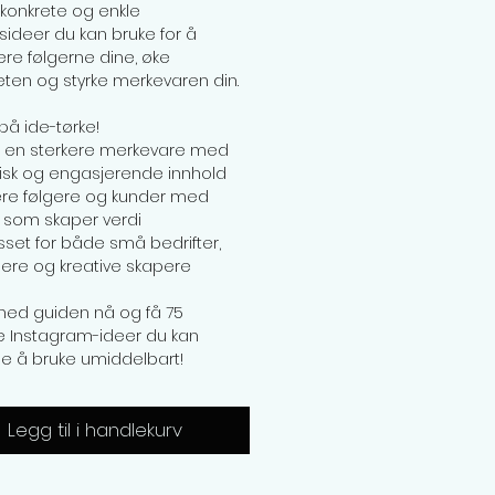
konkrete og enkle
sideer du kan bruke for å
re følgerne dine, øke
eten og styrke merkevaren din.
 på ide-tørke!
g en sterkere merkevare med
isk og engasjerende innhold
lere følgere og kunder med
 som skaper verdi
asset for både små bedrifter,
sere og kreative skapere
 ned guiden nå og få 75
ve Instagram-ideer du kan
e å bruke umiddelbart!
Legg til i handlekurv