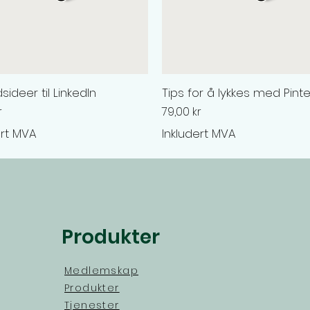
sideer til LinkedIn
Tips for å lykkes med Pint
Pris
r
79,00 kr
ert MVA
Inkludert MVA
Produkter
Medlemskap
Produkter
Tjenester