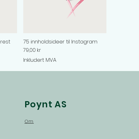
erest
75 innholdsideer til Instagram
Pris
79,00 kr
Inkludert MVA
Poynt AS
Om